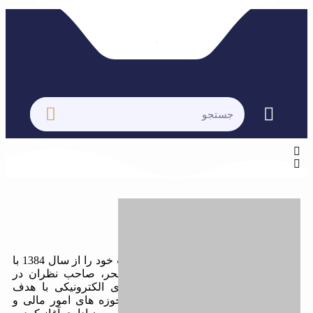
پرش
به
محتوا
فهرست
جستجو
کردن
درباره نوین پرداز
شرکت مبتکران نوین پرداز سپنتا فعالیت خود را از سال 1384 با
گردهمایی جمعی از برنامه نویسان متبحر، صاحب نظران در
حوزه حسابداری و تولیدکنندگان بردهای الکترونیکی با هدف
شناسایی نیاز اصناف و شرکت ها در حوزه های امور مالی و