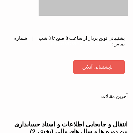
پشتیبانی نوین پرداز از ساعت 8 صبح تا 8 شب | شماره
تماس:
91007590-051 و 37597590-051
پشتیبانی آنلاین
آخرین مقالات
انتقال و جابجایی اطلاعات و اسناد حسابداری
بین دوره ها و سال های مالی (بخش 2)