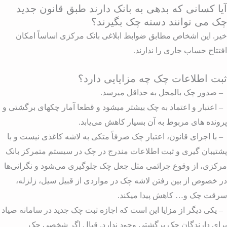
یا کسانی که بدهی به بانک دارند طبق قانون جدید
ک می توانند دسته چک بگیرند؟
یر. این اشخاص مطابق ضوابط ابلاغی بانک مرکزی اساساً امکان
فتتاح حساب جاری را ندارند.
بت اطلاعات چک چه مزایایی دارد؟
 صدور چک بالمحل به حداقل میرسد.
 اعتبار و اعتماد به چک بیشتر میشود و قطعا آمار چکهای برگشتی و
رونده های مربوط به آن بسیار کاهش می‌یابد.
 با اجرای قانون، اعتبار چک صرفاً متکی به لاشه کاغذی نیست و با
شتیبان گیری و ثبت اطلاعات مندرج در چک در سیستم متمرکز بانک
رکزی، از وقوع جرائمی مثل جعل چک جلوگیری می‌شود و نگرانی‌ها
ر خصوص از بین رفتن لاشه چک در مواردی از قبیل سیل، زلزله،
رقت چک و… کاهش پیدا میکند.
 یکی دیگر از مزایا این است که اجازه ثبت چک جدید در سامانه صیاد
رای دارندگان چک برگشتی وجود ندارد. قبال اگر شخصی چک