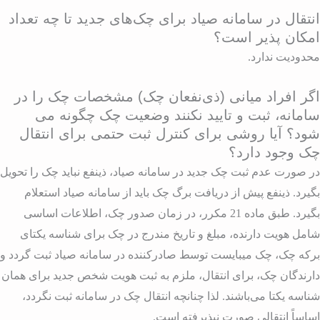
نتقال در سامانه صیاد برای چک‌های جدید تا چه تعداد
مکان پذیر است؟
حدودیت ندارد.
گر افراد میانی (ذی‌نفعان چک) مشخصات چک را در
امانه، ثبت و تایید نکنند وضعیت چک چگونه می
ود؟ آیا روشی برای کنترل ثبت حتمی برای انتقال
ک وجود دارد؟
ر صورت عدم ثبت چک جدید در سامانه صیاد، ذینفع نباید چک را تحویل
گیرد. ذینفع پیش از دریافت برگ چک باید از سامانه صیاد استعلام
بگیرد. طبق ماده 21 مکرر، در زمان صدور چک، اطلاعات اساسی
امل هویت دارنده، مبلغ و تاریخ مندرج در چک برای شناسه یکتای
رکه چک، چک میبایست توسط صادرکننده در سامانه صیاد ثبت گردد و
ارندگان چک، برای انتقال، ملزم به ثبت هویت شخص جدید برای همان
ناسه یکتا می‌باشند. لذا چنانچه انتقال چک در سامانه ثبت نگردد،
ساساً انتقالی صورت نپذیرفته است.